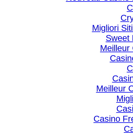
C
Cr
Migliori 
Sweet 
Meilleur
Casin
C
Casin
Meilleur 
Migl
Casi
Casino Fr
Ca