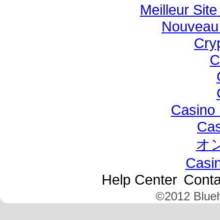
Meilleur Sit
Nouveau 
Cry
C
Casino 
Cas
オ
Casin
Help Center
Conta
©2012 Blueho