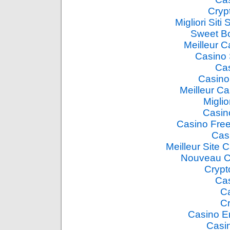
Cryp
Migliori Si
Sweet B
Meilleur 
Casino
Cas
Casino
Meilleur C
Miglio
Casin
Casino Free
Cas
Meilleur Site 
Nouveau C
Crypt
Cas
Ca
Cr
Casino E
Casi